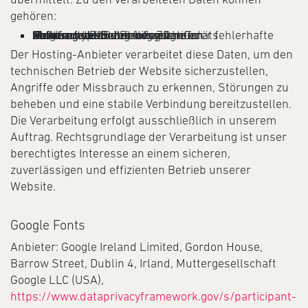
gehören:
IP-Adresse
Datum und Uhrzeit des Zugriffs
aufgerufene Seiten oder Dateien
übertragene Datenmenge
Meldungen über erfolgreiche oder fehlerhafte Abrufe
Browsertyp und Browserversion
verwendetes Betriebssystem
Referrer-URL
Hostname des zugreifenden Geräts
Der Hosting-Anbieter verarbeitet diese Daten, um den
technischen Betrieb der Website sicherzustellen,
Angriffe oder Missbrauch zu erkennen, Störungen zu
beheben und eine stabile Verbindung bereitzustellen.
Die Verarbeitung erfolgt ausschließlich in unserem
Auftrag. Rechtsgrundlage der Verarbeitung ist unser
berechtigtes Interesse an einem sicheren,
zuverlässigen und effizienten Betrieb unserer
Website.
Google Fonts
Anbieter: Google Ireland Limited, Gordon House,
Barrow Street, Dublin 4, Irland, Muttergesellschaft
Google LLC (USA),
https://www.dataprivacyframework.gov/s/participant-