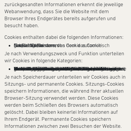
zurückgesandten Informationen erkennt die jeweilige
Webanwendung, dass Sie die Website mit dem
Browser Ihres Endgerätes bereits aufgerufen und
besucht haben.
Cookies enthalten dabei die folgenden Informationen:
Cookie Name
Name des Servers, von dem das Cookie ursprünglich stammt
Cookie-ID-Nummer
Ein Datum, zu dem das Cookie automatisch gelöscht wird
Je nach Verwendungszweck und Funktion unterteilen
wir Cookies in folgende Kategorien:
Technisch notwendige Cookies, um den technischen Betrieb und grundlegende Funktionen unserer Website sicherzustellen. Diese Art von Cookies wird z.B. verwendet, um Ihre Einstellungen beizubehalten, während Sie auf der Website navigieren; oder sie können dafür sorgen, dass wichtige Informationen während der gesamten Sitzung erhalten bleiben (z.B. Login, Warenkorb).
Statistik-Cookies, um zu verstehen, wie Besucher:innen mit unserer Website interagieren, indem Informationen lediglich anonym gesammelt und analysiert werden. Dadurch gewinnen wir wertvolle Erkenntnisse, um sowohl die Website als auch unsere Produkte und Dienstleistungen zu optimieren.
Marketing-Cookies, um für Benutzer:innen auf unserer Website gezielte Werbeaktivitäten zu setzen.
Nicht klassifizierte Cookies sind Cookies, die wir gerade gemeinsam mit Anbieter:innen von individuellen Cookies zu klassifizieren versuchen.
Je nach Speicherdauer unterteilen wir Cookies auch in
Sitzungs- und permanente Cookies. Sitzungs-Cookies
speichern Informationen, die während Ihrer aktuellen
Browser-Sitzung verwendet werden. Diese Cookies
werden beim Schließen des Browsers automatisch
gelöscht. Dabei bleiben keinerlei Informationen auf
Ihrem Endgerät. Permanente Cookies speichern
Informationen zwischen zwei Besuchen der Website.